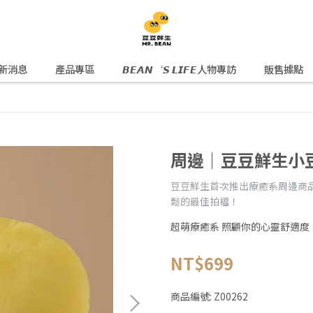
新消息
產品專區
𝘽𝙀𝘼𝙉‘𝙎 𝙇𝙄𝙁𝙀人物專訪
販售據點
周邊｜豆豆鮮生小
豆豆鮮生首次推出療癒系周邊商
鬆的最佳拍檔！
超萌療癒系 照顧你的心靈舒適度
NT$699
商品編號:
Z00262