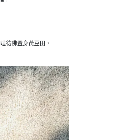
午睡彷彿置身黃豆田，