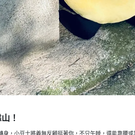
靠山！
轉身，小豆士將義無反顧挺著你，不只午睡，還能靠腰或